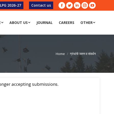
-LPG 2026-27
Contact us
Facebook
Twitter
Linkedin
Instagram
YouTube
E
ABOUT US
JOURNAL
CAREERS
OTHER
Home
ग्रंथांचे जतन व संवर्धन
 longer accepting submissions.