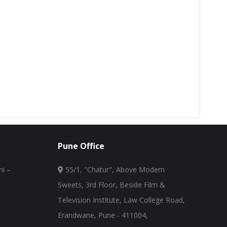
Pune Office
i –
55/1, "Chatur", Above Modern
Sweets, 3rd Floor, Beside Film &
Television Institute, Law College Road,
Erandwane, Pune - 411004,