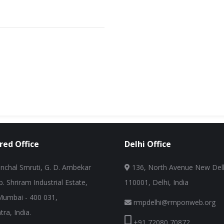
red Office
Delhi Office
nchal Smruti, G. D. Ambekar
136, North Avenue New Delh
. Shriram Industrial Estate,
110001, Delhi, India
Mumbai - 400 031,
rmpdelhi@rmponweb.org
ra, India.
+91 72080 70872