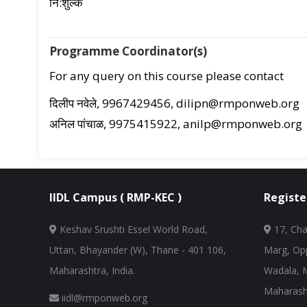
नि:शुल्क
Programme Coordinator(s)
For any query on this course please contact
दिलीप नवेले, 9967429456, dilipn@rmponweb.org
अनिल पांचाळ, 9975415922, anilp@rmponweb.org
IIDL Campus ( RMP-KEC )
Registe
Keshav Srushti Essel World Road,
17, Cha
Uttan, Bhayander (W), Thane - 401 106,
Marg, Opp
Maharashtra, India.
Wadala, 
Maharasht
iidl@rmponweb.org