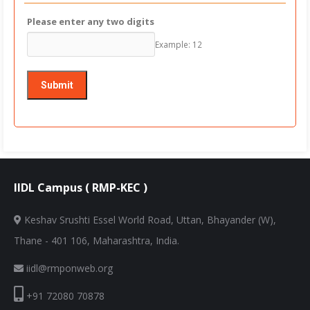
Please enter any two digits
Example: 12
IIDL Campus ( RMP-KEC )
Keshav Srushti Essel World Road, Uttan, Bhayander (W),
Thane - 401 106, Maharashtra, India.
iidl@rmponweb.org
+91 72080 70878