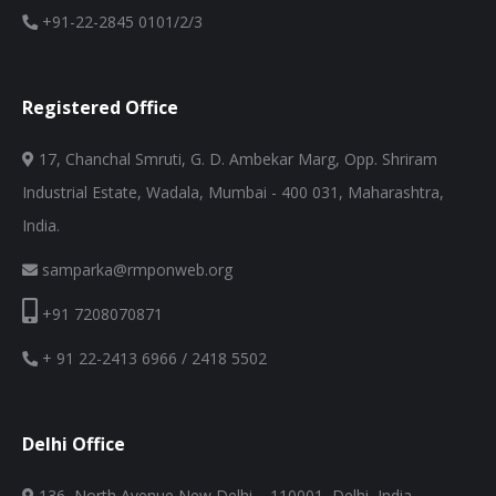
+91-22-2845 0101/2/3
Registered Office
17, Chanchal Smruti, G. D. Ambekar Marg, Opp. Shriram
Industrial Estate, Wadala, Mumbai - 400 031, Maharashtra,
India.
samparka@rmponweb.org
+91 7208070871
+ 91 22-2413 6966 / 2418 5502
Delhi Office
136, North Avenue New Delhi – 110001, Delhi, India