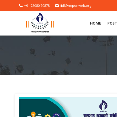
+91 72080 70878
iidl@rmponweb.org
HOME
POST