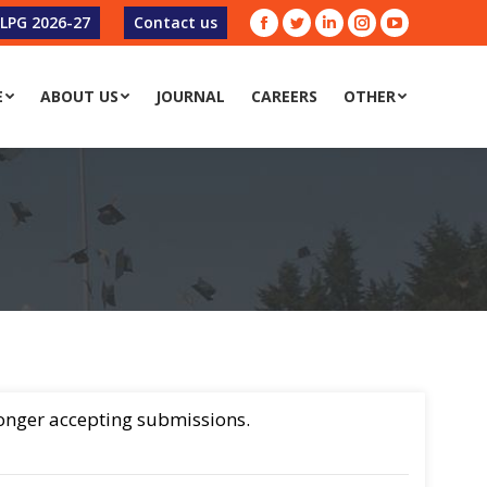
-LPG 2026-27
Contact us
Facebook
Twitter
Linkedin
Instagram
YouTube
E
ABOUT US
JOURNAL
CAREERS
OTHER
 longer accepting submissions.