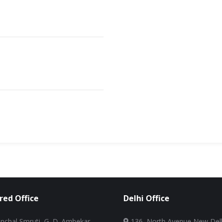
red Office
Delhi Office
nchal Smruti, G. D. Ambekar
136, North Avenue New Delh