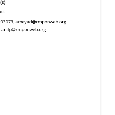
(s)
act
8 03073, ameyad@rmponweb.org
2, anilp@rmponweb.org