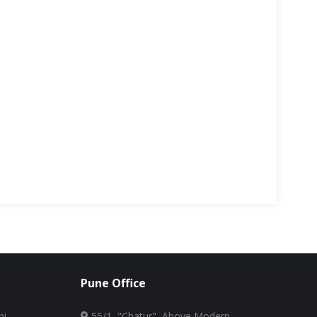
Pune Office
i –
55/1, "Chatur", Above Modern