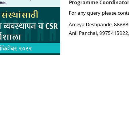
Programme Coordinator
For any query please cont
Ameya Deshpande, 8888
Anil Panchal, 997541592