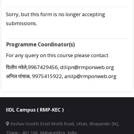
Sorry, but this form is no longer accepting
submissions.
Programme Coordinator(s)
For any query on this course please contact
दिलीप नवेले,9967429456, dilipn@rmponweb.org
अनिल पांचाळ, 9975415922, anilp@rmponweb.org
IIDL Campus ( RMP-KEC )
Keshav Srushti Essel World Road, Uttan, Bhayander (W),
Thane - 401 106, Maharashtra, India.